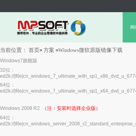
网
当前位置：
首页
方案
Windows微软原版镜像下载
>
>
Windows7旗舰版
32位：
ed2k://|file|cn_windows_7_ultimate_with_sp1_x86_dvd_u
64位：
ed2k://|file|cn_windows_7_ultimate_with_sp1_x64_dvd_u_
Windows 2008 R2
（注：安装时选择企业版）
64位：
ed2k://|file|cn_windows_server_2008_r2_standard_enterp