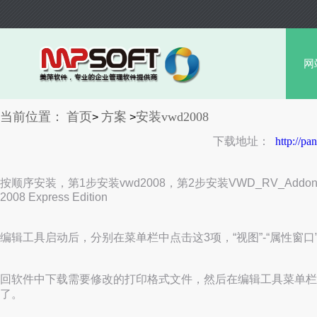
网
当前位置：
首页
方案
安装vwd2008
>
>
下载地址：
http://p
按顺序安装，第1步安装vwd2008，第2步安装VWD_RV_Addo
2008 Express Edition
编辑工具启动后，分别在菜单栏中点击这3项，
“视图”-“属性窗口
回软件中下载需要修改的打印格式文件，然后在编辑工具菜单栏选
了。