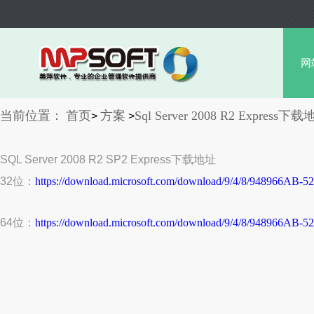
网
当前位置：
首页
方案
Sql Server 2008 R2 Express下
>
>
SQL Server 2008 R2 SP2 Express下载地址
32位：
https://download.microsoft.com/download/9/4/8/94896
64位：
https://download.microsoft.com/download/9/4/8/94896