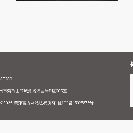
287209
州市紫荆山商城路裕鸿国际D座605室
ght©2026 美萍官方网站版权所有
豫ICP备15025875号-1