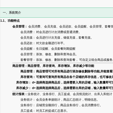
一、系统简介
1.1、功能特点
会员管理：
会员消费、 会员充值、会员还款、会员提醒、会员管理、套餐
会员消费：
对会员进行计次消费或普通消费。
会员充值：
会员进行计次充值，储值充值，套餐充值。
会员还款：
对欠款金额进行补平。
会员提醒：
生日提醒、会员套餐到期提醒
会员管理：
添加、修改、删除和查询会员。
套餐管理：
添加、修改、删除和查询套餐， 可自定义组合商品或服务
商品管理：商品管理、库存查询、库存增加、库存减少等功能
商品管理：
商品管理可对所有商品进行添加修改删除等功能,并能查
库存查询：
可查询可查询所有商品在各个店铺的库存信息，也可修改
库存增加： d>
选择商选择商品后，选择需要入库的店铺，输入数量即可
库存减少： d>
选择商选择商品后，选择需要出库的店铺，输入数量即可
统计报表：
业务统计、业务排行、员工提成、会员情况统计、出库入库统计
业务统计：
会员业务单据统计，商品汇总统计，明细信息。
业务排行：
店铺营业额排行，商品业务排行，会员消费排行。
员工提成：
对员工的提成汇总显示。